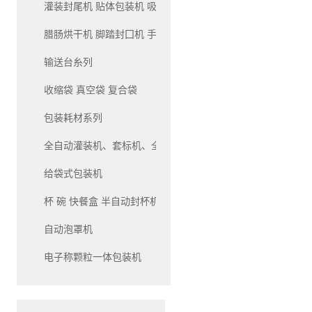
灌装封尾机 贴体包装机 吸塑包装机系列
腊肠烘干机 脚踏封囗机 手压封口机系列
输送台糸列
收缩袋 真空袋 复合袋
包装耗材系列
全自动灌装机、套标机、全自动生产线灌装机系列
给袋式包装机
杯 碗 快餐盒 半自动封杯机和自动封杯机
自动泡罩机
电子称颗粒一体包装机