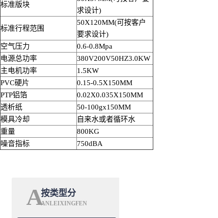
标准版块
求设计)
50X120MM(可按客户
标准行程范围
要求设计)
空气压力
0.6-0.8Mpa
电源总功率
380V200V50HZ3.0KW
主电机功率
1.5KW
PVC硬片
0.15-0.5X150MM
PTP铝箔
0.02X0.035X150MM
透析纸
50-100gx150MM
模具冷却
自来水或者循环水
重量
800KG
噪音指标
750dBA
A
按类型分
ANLEIXINGFEN